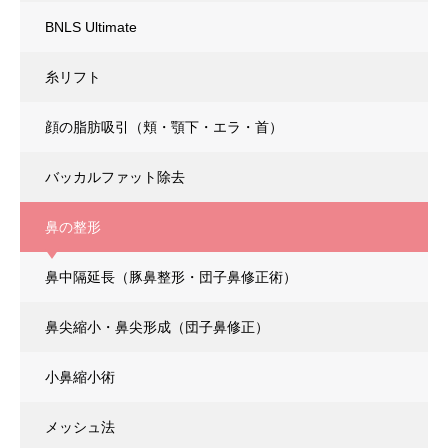
BNLS Ultimate
糸リフト
顔の脂肪吸引
（頬・顎下・エラ・首）
バッカルファット除去
鼻の整形
鼻中隔延長
（豚鼻整形・団子鼻修正術）
鼻尖縮小・鼻尖形成
（団子鼻修正）
小鼻縮小術
メッシュ法