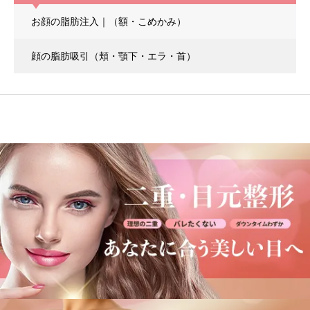
お顔の脂肪注入｜（額・こめかみ）
顔の脂肪吸引
（頬・顎下・エラ・首）