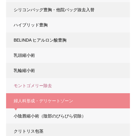
シリコンバッグ豊胸
・他院バッグ抜去入替
ハイブリッド豊胸
BELINDA ヒアルロン酸豊胸
乳頭縮小術
乳輪縮小術
モントゴメリー除去
婦人科形成・デリケートゾーン
小陰唇縮小術
（陰部のびらびら切除）
クリトリス包茎