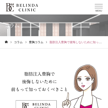
コラム
コラム
豊胸コラム
脂肪注入豊胸で後悔しないために知っておくべきこと5選
ホーム