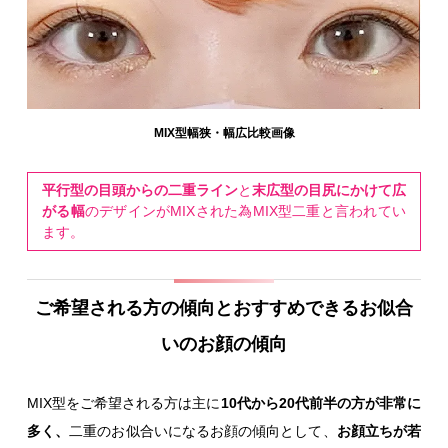
MIX型幅狭・幅広比較画像
平行型の目頭からの二重ライン
と
末広型の目尻にかけて広
がる幅
のデザインがMIXされた為MIX型二重と言われてい
ます。
ご希望される方の傾向とおすすめできるお似合
いのお顔の傾向
MIX型をご希望される方は主に
10代から20代前半の方が非常に
多く、
二重のお似合いになるお顔の傾向として、
お顔立ちが若