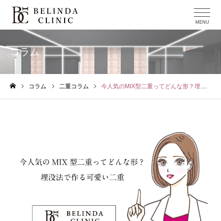
コラム
コラム
二重コラム
今人気のMIX型二重ってどんな形？埋没法で魅せる可愛い二重デザイン
ホーム