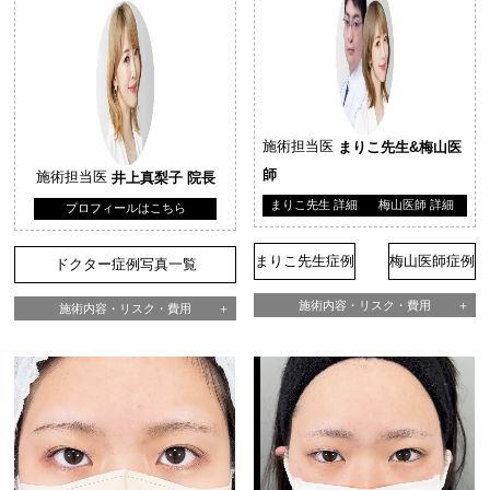
施術担当医
まりこ先生&梅山医
師
施術担当医
井上真梨子 院長
まりこ先生 詳細
梅山医師 詳細
プロフィールはこちら
まりこ先生症例
梅山医師症例
ドクター症例写真一覧
施術内容・リスク・費用
施術内容・リスク・費用