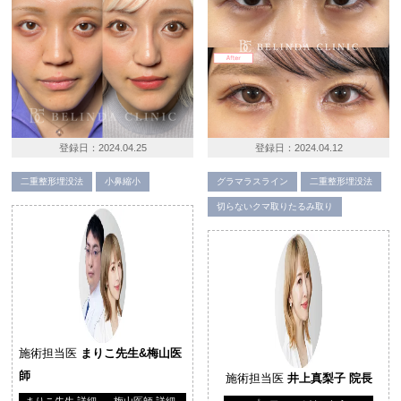
登録日：
2024.04.25
登録日：
2024.04.12
二重整形埋没法
小鼻縮小
グラマラスライン
二重整形埋没法
切らないクマ取りたるみ取り
施術担当医
まりこ先生&梅山医
師
施術担当医
井上真梨子 院長
まりこ先生 詳細
梅山医師 詳細