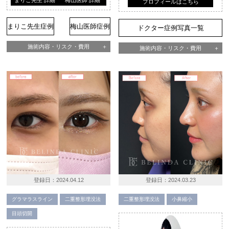
プロフィールはこちら
まりこ先生症例
梅山医師症例
ドクター症例写真一覧
施術内容・リスク・費用
施術内容・リスク・費用
登録日：
2024.04.12
登録日：
2024.03.23
グラマラスライン
二重整形埋没法
二重整形埋没法
小鼻縮小
目頭切開