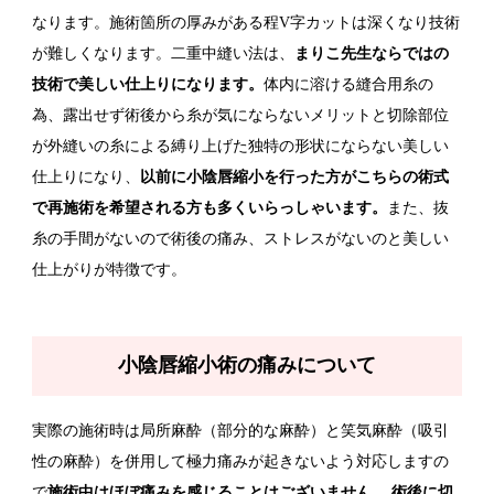
なります。施術箇所の厚みがある程V字カットは深くなり技術
が難しくなります。二重中縫い法は、
まりこ先生ならではの
技術で美しい仕上りになります。
体内に溶ける縫合用糸の
為、露出せず術後から糸が気にならないメリットと切除部位
が外縫いの糸による縛り上げた独特の形状にならない美しい
仕上りになり、
以前に小陰唇縮小を行った方がこちらの術式
で再施術を希望される方も多くいらっしゃいます。
また、抜
糸の手間がないので術後の痛み、ストレスがないのと美しい
仕上がりが特徴です。
小陰唇縮小術の痛みについて
実際の施術時は局所麻酔（部分的な麻酔）と笑気麻酔（吸引
性の麻酔）を併用して極力痛みが起きないよう対応しますの
で
施術中はほぼ痛みを感じることはございません。
術後に切