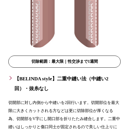
切除範囲：最大限｜性交渉まで1週間
【BELINDA style】二重中縫い法（中縫い2
回）・抜糸なし
切開部に対し内側から中縫いを2回行います。切開部位を最大
限に大きくカットされる方などは更に切除部位が厚くなる
為、切開部をV字にし開口部を折りたたみ縫合します。二重中
縫いはしっかりと傷口同士が固定されるので美しい仕上りに