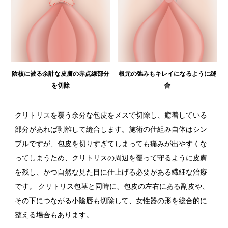
陰核に被る余計な皮膚の赤点線部分
根元の弛みもキレイになるように縫
を切除
合
クリトリスを覆う余分な包皮をメスで切除し、癒着している
部分があれば剥離して縫合します。施術の仕組み自体はシン
プルですが、包皮を切りすぎてしまっても痛みが出やすくな
ってしまうため、クリトリスの周辺を覆って守るように皮膚
を残し、かつ自然な見た目に仕上げる必要がある繊細な治療
です。 クリトリス包茎と同時に、包皮の左右にある副皮や、
その下につながる小陰唇も切除して、女性器の形を総合的に
整える場合もあります。