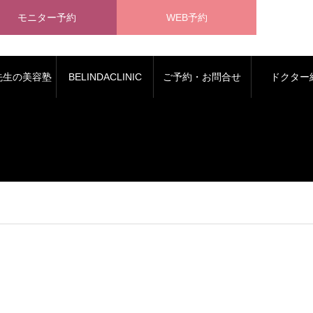
モニター予約
WEB予約
先生の美容塾
BELINDACLINIC
ご予約・お問合せ
ドクター