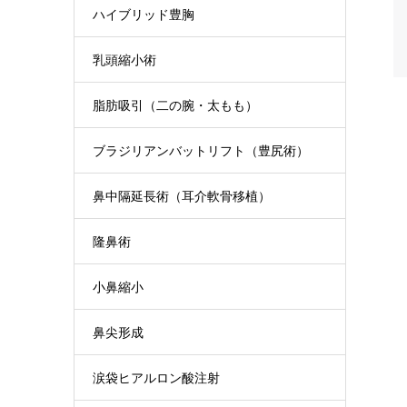
ハイブリッド豊胸
乳頭縮小術
脂肪吸引（二の腕・太もも）
ブラジリアンバットリフト（豊尻術）
鼻中隔延長術（耳介軟骨移植）
隆鼻術
小鼻縮小
鼻尖形成
涙袋ヒアルロン酸注射