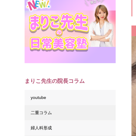
まりこ先生の院長コラム
youtube
二重コラム
婦人科形成