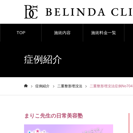
TOP
施術内容
施術料金一覧
症例紹介
症例紹介
二重整形埋没法
二重整形埋没法症例No704
ホーム
まりこ先生の日常美容塾