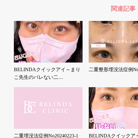
関連記事
BELINDAクイックアイ～まり
二重整形埋没法症例No6
こ先生のバレない二…
二重埋没法症例No20240223-1
BELINDAクイック